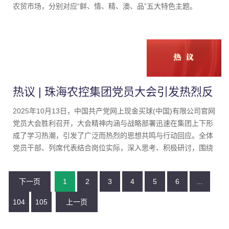
农贸市场，分别对应“鲜、情、精、澳、品”五大特色主题。
热议 | 珠海农控集团党员大会引发热烈反
响（二）
2025年10月13日，中国共产党网上现金买球(中国)有限公司官网
党员大会胜利召开，大会精神内涵与战略部署迅速在集团上下形
成了学习热潮，引发了广泛而热烈的思想共鸣与行动回应。全体
党员干部、列席代表结合岗位实际，深入思考、积极研讨，围绕
如何深刻领会大会精神、有效增强干事创业的使命感、责任感与
紧迫感，展开了思考和交流。大家一致表示：大会明确方向、锚
下一页
1
2
3
4
5
6
...
定目标、振奋人心，新定位和新目标具有极强的现实针对性和前
瞻性，在新的起点，全体干部职工必须担当作为，加压奋进，以
104
105
上一页
高质量党建引领高质量发展，把农控集团建设成为全国农业百强
企业，以实际行动推动战略蓝图落地生根。