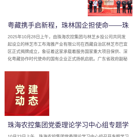
粤藏携手启新程，珠林国企担使命——珠
海与林芝共建工布海雅公司服务国家重大
2025年10月28日上午，由珠海农控集团与林芝乡投公司共同发
起设立的林芝市工布海雅产业有限公司在西藏自治区林芝市巴宜
项目保供与区域协同发展
区正式揭牌成立，象征着这家承载着服务国家重大项目保供、深
化粤藏协作时代使命的国有企业正式扬帆启航。广东省政府副秘
书长、林芝市委副书记、常务副市长、广东省援藏工作队领队林
科聪，林芝市国资委主任朱军社，珠海市政府副秘书长、米林市
委副书记、常务副市长、广东省援藏工作队珠海工作组组长刘皓
及林芝市政府相关部门负责人，珠海农控集团党委书记、董事长
李鸿斌，林芝乡投公司党委书记、董事长蒋华，林芝相关企业代
表共50余人，共同见证珠江木棉与雪域桃花跨越千里的同心相
拥。
珠海农控集团党委理论学习中心组专题学
习《习近平谈治国理政》第五卷
10月23日上午，珠海农控集团党委理论学习中心组召开专题学习