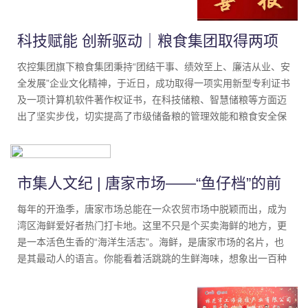
科技赋能 创新驱动｜粮食集团取得两项
国家知识产权证书
农控集团旗下粮食集团秉持“团结干事、绩效至上、廉洁从业、安
全发展”企业文化精神，于近日，成功取得一项实用新型专利证书
及一项计算机软件著作权证书，在科技储粮、智慧储粮等方面迈
出了坚实步伐，切实提高了市级储备粮的管理效能和粮食安全保
障水平。
市集人文纪 | 唐家市场——“鱼仔档”的前
世今生
每年的开渔季，唐家市场总能在一众农贸市场中脱颖而出，成为
湾区海鲜爱好者热门打卡地。这里不只是个买卖海鲜的地方，更
是一本活色生香的“海洋生活志”。海鲜，是唐家市场的名片，也
是其最动人的语言。你能看着活跳跳的生鲜海味，想象出一百种
烹饪方式。今天，让我们推开时光之门，走进唐家市场的“前世”
与“今生”。