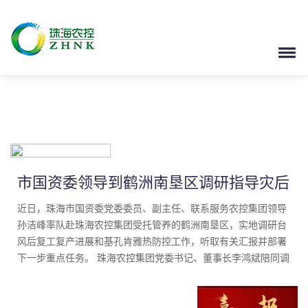
市国资委领导到鹤洲南垦区调研指导灾后
修复和基孔肯雅热防控工作
近日，珠海市国资委党委委员、副主任、联系服务农控集团领导
孙洁峰率队赴珠海农控集团受托管养的鹤洲南垦区，实地调研台
风后复工复产进展和基孔肯雅热防控工作，听取有关汇报并部署
下一步重点任务。 珠海农控集团党委书记、董事长李鸿斌陪同调
研。