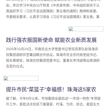
会，传达学习中央办公厅转发《中央宣传部、中央组织部关于认
真组织学习〈习近平谈治国理政〉第五卷的通知》精神和省委、
市委相关要求，认真学习领会《习近平谈治国理政》第五卷。集
团党委书记、董事长李鸿斌主持会议并讲话，并就做好学习宣传
贯彻工作作出部署安排。
践行强农报国新使命 赋能农业新质发展
——华南农业大学与珠海农控集团签署战
2025年10月24日，华南农业大学党委书记李凤亮率队赴珠海农
控集团调研并签署战略合作协议。珠海市农业农村局党组书记、
略合作协议
局长黄顺安，珠海农控集团党委书记、董事长李鸿斌等出席调研
及签约仪式。
提升市民“菜篮子”幸福感！珠海这5家农
贸市场，创新打造“一市场一特色”
据了解，今年8月以来，市场集团全面启动“一市场一特色”专项提
升工作，首批试点包括下属唐家、柠溪、为农、拱北、星园五大