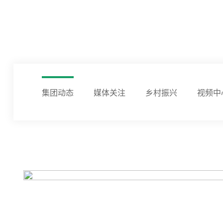
集团动态
媒体关注
乡村振兴
视频中