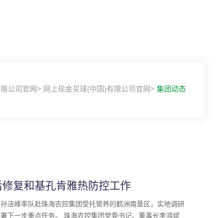
有限公司官网
>
网上现金买球(中国)有限公司官网
>
集团动态
后修复和基孔肯雅热防控工作
导孙洁峰率队赴珠海农控集团受托管养的鹤洲南垦区，实地调研
署下一步重点任务。 珠海农控集团党委书记、董事长李鸿斌