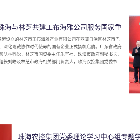
珠海与林芝共建工布海雅公司服务国家重
共同发起设立的林芝市工布海雅产业有限公司在西藏自治区林芝市巴
、深化粤藏协作时代使命的国有企业正式扬帆启航。广东省政府
领队林科聪，林芝市国资委主任朱军社，珠海市政府副秘书长、
组长刘皓及林芝市政府相关部门负责人，珠海农控集团党委书
芝相关企业代表共50余人，共同见证珠江木棉与雪域桃花跨越千
珠海农控集团党委理论学习中心组专题