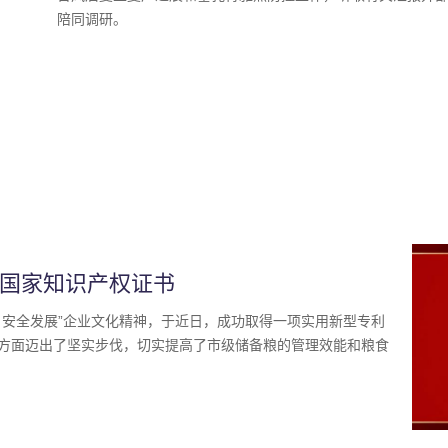
陪同调研。
项国家知识产权证书
、安全发展”企业文化精神，于近日，成功取得一项实用新型专利
方面迈出了坚实步伐，切实提高了市级储备粮的管理效能和粮食