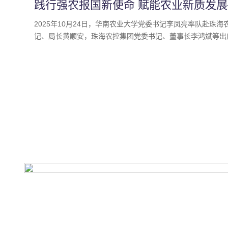
践行强农报国新使命 赋能农业新质发
战略合作协议
2025年10月24日，华南农业大学党委书记李凤亮率队赴
记、局长黄顺安，珠海农控集团党委书记、董事长李鸿斌等出