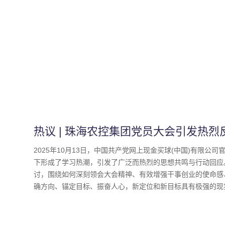
热议 | 珠海农控集团党员大会引发热烈
2025年10月13日，中国共产党网上现金买球(中国)有限
下形成了学习热潮，引发了广泛而热烈的思想共鸣与行动回应
讨，围绕如何深刻领会大会精神、有效增强干事创业的使命感
确方向、锚定目标、振奋人心，新定位和新目标具有极强的现
加压奋进，以高质量党建引领高质量发展，把农控集团建设成