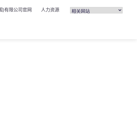
国)有限公司官网
人力资源