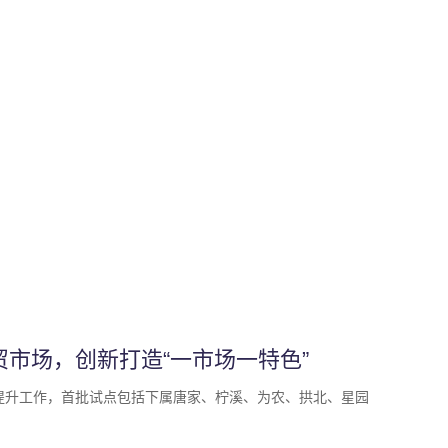
贸市场，创新打造“一市场一特色”
项提升工作，首批试点包括下属唐家、柠溪、为农、拱北、星园