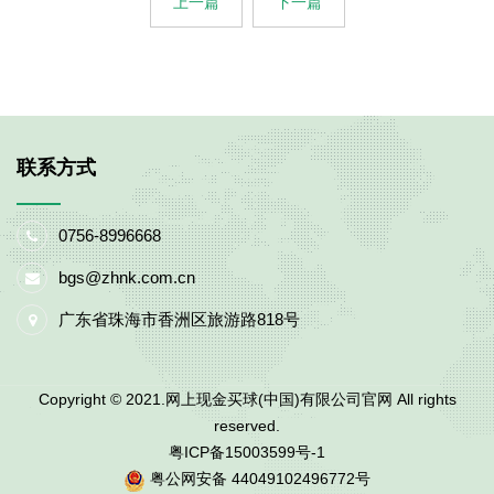
上一篇
下一篇
联系方式
0756-8996668
bgs@zhnk.com.cn
广东省珠海市香洲区旅游路818号
Copyright © 2021.网上现金买球(中国)有限公司官网 All rights
reserved.
粤ICP备15003599号-1
粤公网安备 44049102496772号